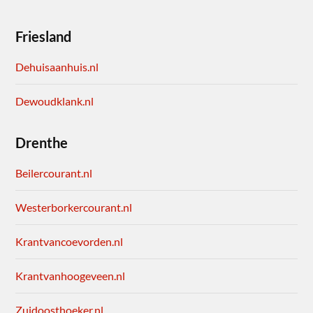
Friesland
Dehuisaanhuis.nl
Dewoudklank.nl
Drenthe
Beilercourant.nl
Westerborkercourant.nl
Krantvancoevorden.nl
Krantvanhoogeveen.nl
Zuidoosthoeker.nl