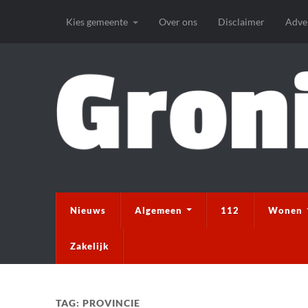
Kies gemeente
Over ons
Disclaimer
Adve
Nieuws
Algemeen
112
Wonen
Zakelijk
TAG:
PROVINCIE