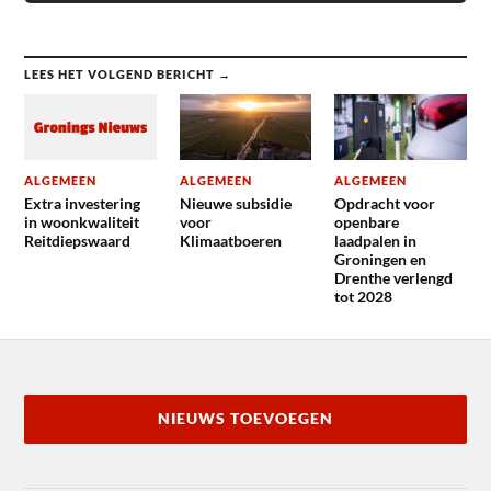
LEES HET VOLGEND BERICHT →
ALGEMEEN
ALGEMEEN
ALGEMEEN
Extra investering
Nieuwe subsidie
Opdracht voor
in woonkwaliteit
voor
openbare
Reitdiepswaard
Klimaatboeren
laadpalen in
Groningen en
Drenthe verlengd
tot 2028
NIEUWS TOEVOEGEN