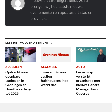
nieuws uit Groningen. Sinds 2010
brengen wij het laatste nieuws,
evenementen en updates uit stad en
provincie.
LEES HET VOLGEND BERICHT →
ALGEMEEN
ALGEMEEN
AUTO
Opdracht voor
Twee auto’s voor
LeaseSwap
openbare
zestien
versterkt
laadpalen in
huishoudens: hoe
organisatie met
Groningen en
werkt dat?
nieuwe General
Drenthe verlengd
Manager Jaap
tot 2028
Cuperus