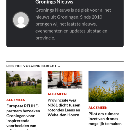
Gronings Nieuws
Gronings Nieuws is dé plek voor al het
nieuws uit Groningen. Sinds 2010
brengen wij het laatste nieuws,
evenementen en updates uit stad en
provincie.
LEES HET VOLGEND BERICHT →
ALGEMEEN
Provinciale weg
ALGEMEEN
N361 dicht tussen
Europese RELIHE-
ALGEMEEN
rotondes Leens en
partners bezoeken
Pilot om ruimere
Wehe-den Hoorn
Groningen voor
inzet van drones
inspirerende
mogelijk te maken
voorbeelden van