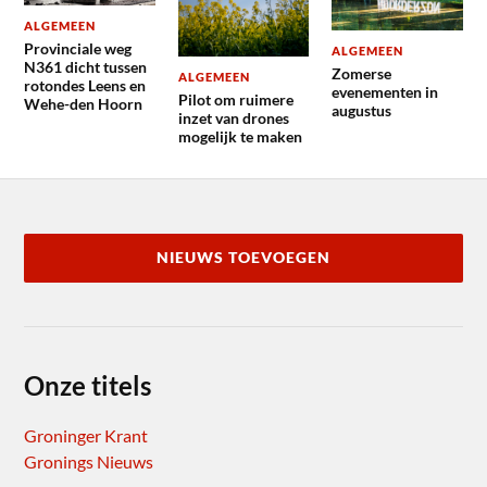
ALGEMEEN
Provinciale weg
ALGEMEEN
N361 dicht tussen
Zomerse
ALGEMEEN
rotondes Leens en
evenementen in
Pilot om ruimere
Wehe-den Hoorn
augustus
inzet van drones
mogelijk te maken
NIEUWS TOEVOEGEN
Onze titels
Groninger Krant
Gronings Nieuws