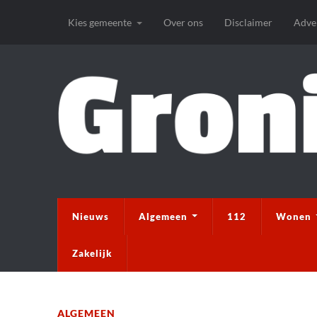
Kies gemeente
Over ons
Disclaimer
Adve
Nieuws
Algemeen
112
Wonen
Zakelijk
ALGEMEEN