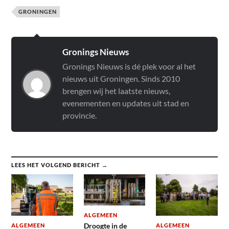
GRONINGEN
Gronings Nieuws
Gronings Nieuws is dé plek voor al het
nieuws uit Groningen. Sinds 2010
brengen wij het laatste nieuws,
evenementen en updates uit stad en
provincie.
LEES HET VOLGEND BERICHT →
ALGEMEEN
Droogte in de
ALGEMEEN
ALGEMEEN