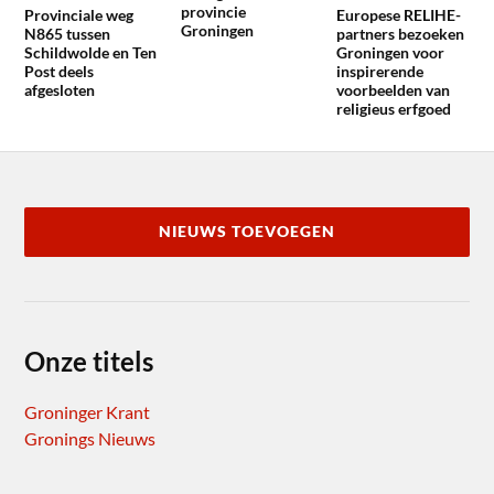
provincie
Provinciale weg
Europese RELIHE-
Groningen
N865 tussen
partners bezoeken
Schildwolde en Ten
Groningen voor
Post deels
inspirerende
afgesloten
voorbeelden van
religieus erfgoed
NIEUWS TOEVOEGEN
Onze titels
Groninger Krant
Gronings Nieuws