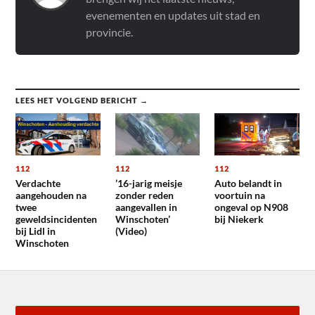
evenementen en updates uit stad en
provincie.
LEES HET VOLGEND BERICHT →
112
112
112
Verdachte
’16-jarig meisje
Auto belandt in
aangehouden na
zonder reden
voortuin na
twee
aangevallen in
ongeval op N908
geweldsincidenten
Winschoten’
bij Niekerk
bij Lidl in
(Video)
Winschoten