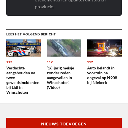
provincie.
LEES HET VOLGEND BERICHT →
112
112
112
Verdachte
’16-jarig meisje
Auto belandt in
aangehouden na
zonder reden
voortuin na
twee
aangevallen in
ongeval op N908
geweldsincidenten
Winschoten’
bij Niekerk
bij Lidl in
(Video)
Winschoten
NIEUWS TOEVOEGEN