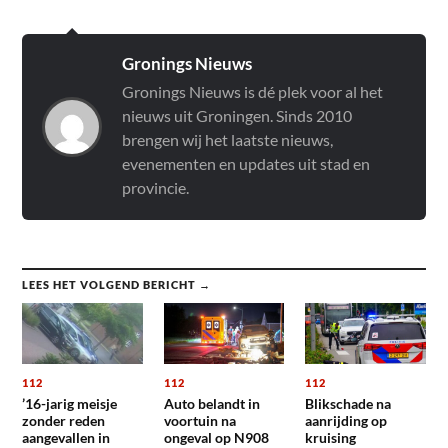
Gronings Nieuws
Gronings Nieuws is dé plek voor al het
nieuws uit Groningen. Sinds 2010
brengen wij het laatste nieuws,
evenementen en updates uit stad en
provincie.
LEES HET VOLGEND BERICHT →
112
112
112
’16-jarig meisje
Auto belandt in
Blikschade na
zonder reden
voortuin na
aanrijding op
aangevallen in
ongeval op N908
kruising