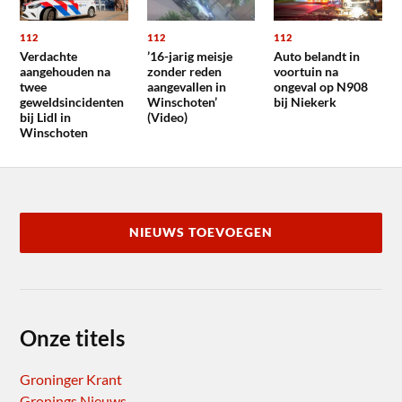
112
112
112
Verdachte
’16-jarig meisje
Auto belandt in
aangehouden na
zonder reden
voortuin na
twee
aangevallen in
ongeval op N908
geweldsincidenten
Winschoten’
bij Niekerk
bij Lidl in
(Video)
Winschoten
NIEUWS TOEVOEGEN
Onze titels
Groninger Krant
Gronings Nieuws