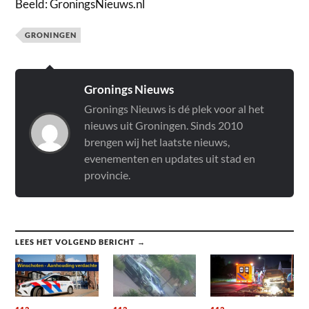
Beeld: GroningsNieuws.nl
GRONINGEN
Gronings Nieuws
Gronings Nieuws is dé plek voor al het
nieuws uit Groningen. Sinds 2010
brengen wij het laatste nieuws,
evenementen en updates uit stad en
provincie.
LEES HET VOLGEND BERICHT →