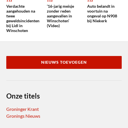
112
112
112
Verdachte
’16-jarig meisje
Auto belandt in
aangehouden na
zonder reden
voortuin na
twee
aangevallen in
ongeval op N908
geweldsincidenten
Winschoten’
bij Niekerk
bij Lidl in
(Video)
Winschoten
NIEUWS TOEVOEGEN
Onze titels
Groninger Krant
Gronings Nieuws