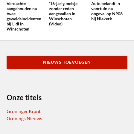
Verdachte
’16-jarig meisje
Auto belandt in
aangehouden na
zonder reden
voortuin na
twee
aangevallen in
ongeval op N908
geweldsincidenten
Winschoten’
bij Niekerk
bij Lidl in
(Video)
Winschoten
NIEUWS TOEVOEGEN
Onze titels
Groninger Krant
Gronings Nieuws