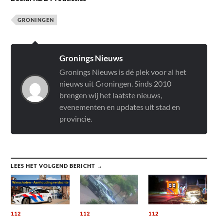
GRONINGEN
Gronings Nieuws
Gronings Nieuws is dé plek voor al het
nieuws uit Groningen. Sinds 2010
brengen wij het laatste nieuws,
evenementen en updates uit stad en
provincie.
LEES HET VOLGEND BERICHT →
112
112
112