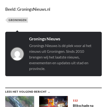
Beeld: GroningsNieuws.nl
GRONINGEN
Gronings Nieuws
Gronings Nieuws is dé plek voor al het
nieuws uit Groningen. Sinds 2010
brengen wij het laatste nieuws,
evenementen en updates uit stad en
provincie.
LEES HET VOLGEND BERICHT →
112
Blikschade na