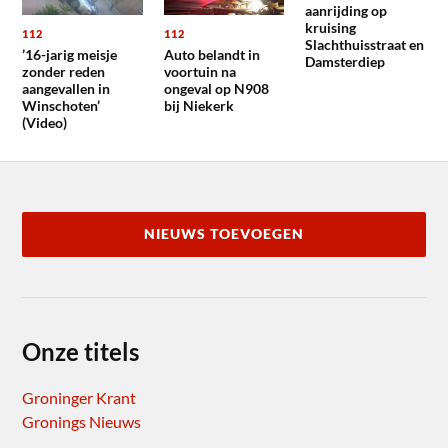
aanrijding op
kruising
112
112
Slachthuisstraat en
’16-jarig meisje
Auto belandt in
Damsterdiep
zonder reden
voortuin na
aangevallen in
ongeval op N908
Winschoten’
bij Niekerk
(Video)
NIEUWS TOEVOEGEN
Onze titels
Groninger Krant
Gronings Nieuws