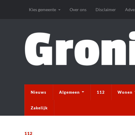
Kies gemeente
Over ons
Disclaimer
Adve
Nieuws
Algemeen
112
Wonen
Zakelijk
112