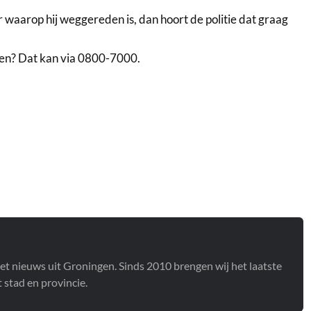
 waarop hij weggereden is, dan hoort de politie dat graag
ven? Dat kan via 0800-7000.
het nieuws uit Groningen. Sinds 2010 brengen wij het laatste
stad en provincie.