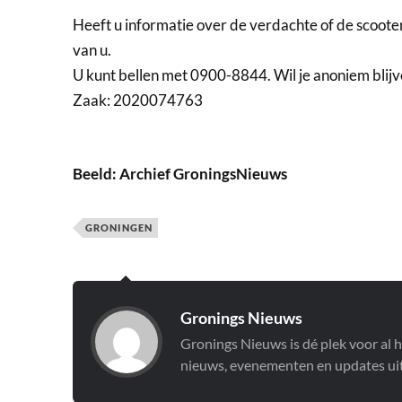
Heeft u informatie over de verdachte of de scooter
van u.
U kunt bellen met 0900-8844. Wil je anoniem blij
Zaak: 2020074763
Beeld: Archief GroningsNieuws
GRONINGEN
Gronings Nieuws
Gronings Nieuws is dé plek voor al 
nieuws, evenementen en updates uit 