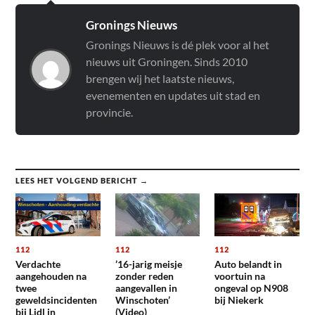
Gronings Nieuws
Gronings Nieuws is dé plek voor al het
nieuws uit Groningen. Sinds 2010
brengen wij het laatste nieuws,
evenementen en updates uit stad en
provincie.
LEES HET VOLGEND BERICHT →
112
112
112
Verdachte
’16-jarig meisje
Auto belandt in
aangehouden na
zonder reden
voortuin na
twee
aangevallen in
ongeval op N908
geweldsincidenten
Winschoten’
bij Niekerk
bij Lidl in
(Video)