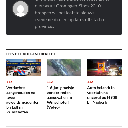
nieuws uit Groningen. Sinds 2010
brengen wij het laatste nieuws,
evenementen en updates uit stad en
provincie.
LEES HET VOLGEND BERICHT →
112
112
112
Verdachte
’16-jarig meisje
Auto belandt in
aangehouden na
zonder reden
voortuin na
twee
aangevallen in
ongeval op N908
geweldsincidenten
Winschoten’
bij Niekerk
bij Lidl in
(Video)
Winschoten