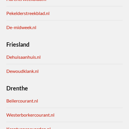
Pekelderstreekblad.nl
De-midweek.nl
Friesland
Dehuisaanhuis.nl
Dewoudklank.nl
Drenthe
Beilercourant.nl
Westerborkercourant.nl
Krantvancoevorden.nl