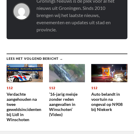
Gronings Nieuws is dé plek voor al het
nieuws uit Groningen. Sinds 2010
brengen wij het laatste nieuws,
evenementen en updates uit stad en
provincie.
LEES HET VOLGEND BERICHT →
112
112
112
Verdachte
’16-jarig meisje
Auto belandt in
aangehouden na
zonder reden
voortuin na
twee
aangevallen in
ongeval op N908
geweldsincidenten
Winschoten’
bij Niekerk
bij Lidl in
(Video)
Winschoten