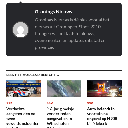
Gronings Nieuws
Gronings Nieuws is dé plek voor al het
nieuws uit Groningen. Sinds 2010
brengen wij het laatste nieuws,
evenementen en updates uit stad en
provincie.
LEES HET VOLGEND BERICHT →
112
112
112
Verdachte
’16-jarig meisje
Auto belandt in
aangehouden na
zonder reden
voortuin na
twee
aangevallen in
ongeval op N908
geweldsincidenten
Winschoten’
bij Niekerk