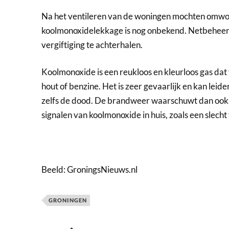
Na
het
vent
iler
en
van
de
won
ingen
mo
chten
om
wo
k
ool
mon
oxide
le
kk
age
is
nog
on
bek
end
.
Net
be
he
e
verg
ift
ig
ing
te
achter
hal
en
.
K
ool
mon
oxide
is
een
re
uk
lo
os
en
kle
ur
lo
os
gas
dat
h
out
of
benz
ine
.
Het
is
ze
er
ge
va
ar
lijk
en
kan
le
ide
zelf
s
de
dood
.
De
brand
we
er
wa
ars
chu
wt
dan
ook
signal
en
van
k
ool
mon
oxide
in
huis
,
zoals
een
sle
cht
Beeld: GroningsNieuws.nl
GRONINGEN