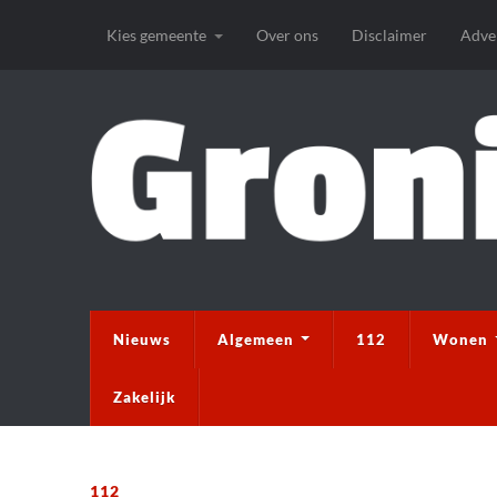
Kies gemeente
Over ons
Disclaimer
Adve
Nieuws
Algemeen
112
Wonen
Zakelijk
112