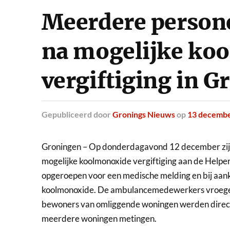
Meerdere person
na mogelijke ko
vergiftiging in 
Gepubliceerd
door
Gronings Nieuws
op
13 decembe
Groningen – Op donderdagavond 12 december zijn
mogelijke koolmonoxide vergiftiging aan de Helper
opgeroepen voor een medische melding en bij aan
koolmonoxide. De ambulancemedewerkers vroegen
bewoners van omliggende woningen werden direc
meerdere woningen metingen.