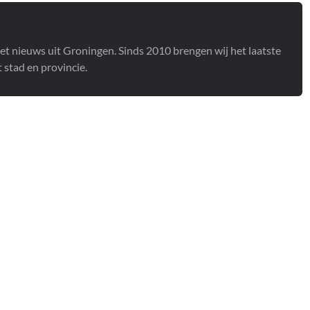
het nieuws uit Groningen. Sinds 2010 brengen wij het laatste
stad en provincie.