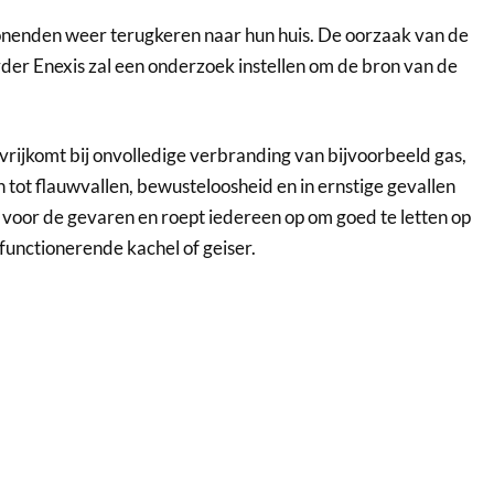
n
enden
weer
terug
ker
en
naar
hun
huis
.
De
o
or
za
ak
van
de
r
der
En
ex
is
zal
een
onder
zoek
inst
ellen
om
de
bron
van
de
vrij
kom
t
bij
on
vol
led
ige
ver
brand
ing
van
bij
voor
beeld
gas
,
n
tot
fl
au
w
v
allen
,
bew
ust
elo
os
heid
en
in
ern
st
ige
gev
allen
voor
de
gev
aren
en
ro
e
pt
i
edere
en
op
om
goed
te
let
ten
op
function
er
ende
k
achel
of
ge
iser
.