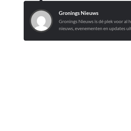
Gronings Nieuws
Gronings Nieuws is dé plek voor al 
nieuws, evenementen en updates uit 