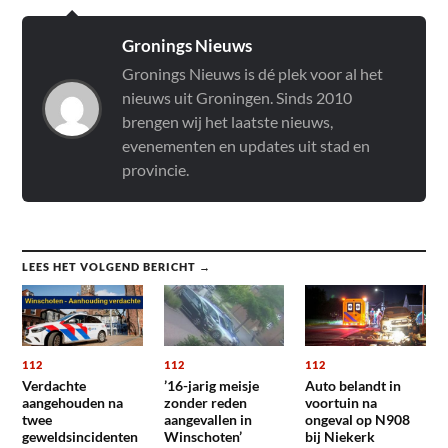
Gronings Nieuws
Gronings Nieuws is dé plek voor al het
nieuws uit Groningen. Sinds 2010
brengen wij het laatste nieuws,
evenementen en updates uit stad en
provincie.
LEES HET VOLGEND BERICHT →
112
112
112
Verdachte
’16-jarig meisje
Auto belandt in
aangehouden na
zonder reden
voortuin na
twee
aangevallen in
ongeval op N908
geweldsincidenten
Winschoten’
bij Niekerk