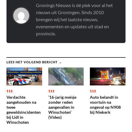
Gronings Nieuws is dé plek voor al het
nieuws uit Groningen. Sinds 2010
brengen wij het laatste nieuws,
evenementen en updates uit stad en
provincie.
LEES HET VOLGEND BERICHT →
112
112
112
Verdachte
’16-jarig meisje
Auto belandt in
aangehouden na
zonder reden
voortuin na
twee
aangevallen in
ongeval op N908
geweldsincidenten
Winschoten’
bij Niekerk
bij Lidl in
(Video)
Winschoten