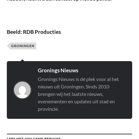
Beeld: RDB Producties
GRONINGEN
Gronings Nieuws
Gronings Nieuws is dé plek voor al het
nieuws uit Groningen. Sinds 2010
brengen wij het laatste nieuws,
evenementen en updates uit stad en
provincie.
LEES HET VOLGEND BERICHT →