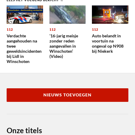
112
112
112
Verdachte
’16-jarig meisje
Auto belandt in
aangehouden na
zonder reden
voortuin na
twee
aangevallen in
ongeval op N908
geweldsincidenten
Winschoten’
bij Niekerk
bij Lidl in
(Video)
Winschoten
NIEUWS TOEVOEGEN
Onze titels