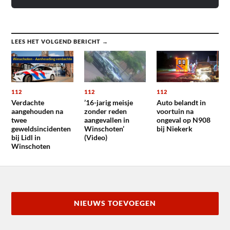
LEES HET VOLGEND BERICHT →
112
112
112
Verdachte
’16-jarig meisje
Auto belandt in
aangehouden na
zonder reden
voortuin na
twee
aangevallen in
ongeval op N908
geweldsincidenten
Winschoten’
bij Niekerk
bij Lidl in
(Video)
Winschoten
NIEUWS TOEVOEGEN