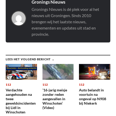
Gronings Nieuws
Gronings Nieuws is dé plek voor al het
nieuws uit Groningen. Sinds 2010
brengen wij het laatste nieuws,
evenementen en updates uit stad en
provincie.
LEES HET VOLGEND BERICHT →
112
112
112
Verdachte
’16-jarig meisje
Auto belandt in
aangehouden na
zonder reden
voortuin na
twee
aangevallen in
ongeval op N908
geweldsincidenten
Winschoten’
bij Niekerk
bij Lidl in
(Video)
Winschoten