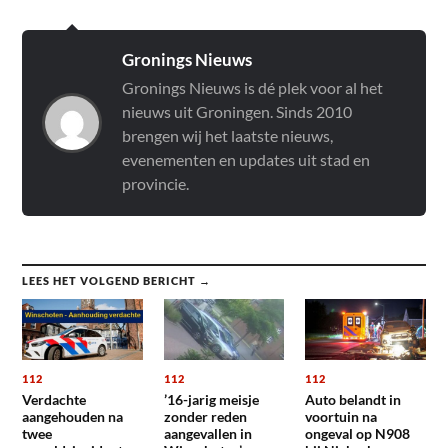
Gronings Nieuws
Gronings Nieuws is dé plek voor al het
nieuws uit Groningen. Sinds 2010
brengen wij het laatste nieuws,
evenementen en updates uit stad en
provincie.
LEES HET VOLGEND BERICHT →
112
112
112
Verdachte
’16-jarig meisje
Auto belandt in
aangehouden na
zonder reden
voortuin na
twee
aangevallen in
ongeval op N908