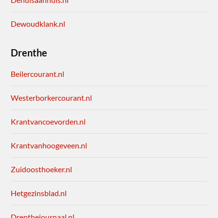
Dewoudklank.nl
Drenthe
Beilercourant.nl
Westerborkercourant.nl
Krantvancoevorden.nl
Krantvanhoogeveen.nl
Zuidoosthoeker.nl
Hetgezinsblad.nl
Drenthejournaal.nl