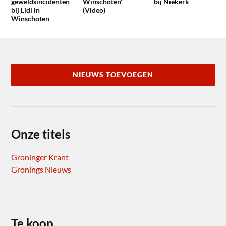
geweldsincidenten
Winschoten’
bij Niekerk
bij Lidl in
(Video)
Winschoten
NIEUWS TOEVOEGEN
Onze titels
Groninger Krant
Gronings Nieuws
Te koop