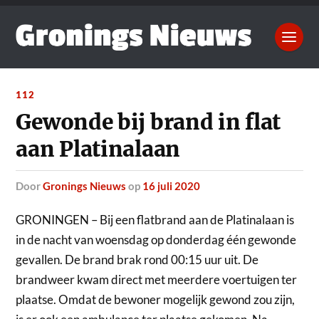
112
Gewonde bij brand in flat
aan Platinalaan
door
Gronings Nieuws
op
16 juli 2020
GRONINGEN – Bij een flatbrand aan de Platinalaan is
in de nacht van woensdag op donderdag
één
gewonde
gevallen.
De brand brak rond 00:15 uur uit. De
brandweer kwam direct met meerdere voertuigen ter
plaatse. Omdat de bewoner mogelijk gewond zou zijn,