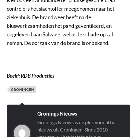
is er ook een ambulance ter plaatse gekomen. Na
controle is het slachtoffer meegenomen naar het
ziekenhuis. De brandweer heeft na de
bluswerkzaamheden het pand geventileerd, en
opgeleverd aan Salvage, welke de schade op zal
nemen. De oorzaak van de brand is onbekend.
Beeld: RDB Producties
GRONINGEN
Gronings Nieuws
Gronings Nieuws is dé plek voor al het
nieuws uit Groningen. Sinds 2010
brengen wij het laatste nieuws,