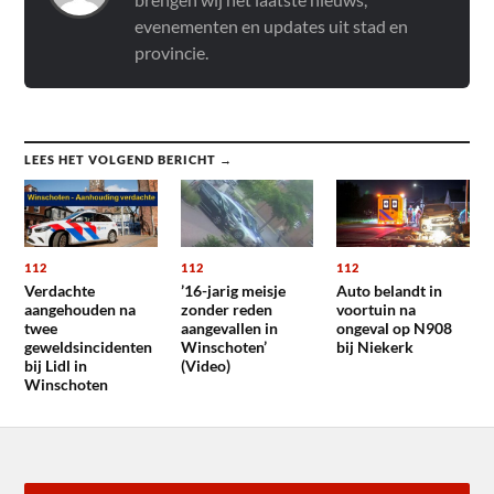
evenementen en updates uit stad en
provincie.
LEES HET VOLGEND BERICHT →
112
112
112
Verdachte
’16-jarig meisje
Auto belandt in
aangehouden na
zonder reden
voortuin na
twee
aangevallen in
ongeval op N908
geweldsincidenten
Winschoten’
bij Niekerk
bij Lidl in
(Video)
Winschoten