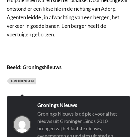
Hulpdiensten waren snel ter plaatse. Door het ongeval
ontstond er een fikse file in de richting van Adorp.
Agenten leidde , in afwachting van een berger , het
verkeer in goede banen. Een berger heeft de
voertuigen geborgen.
Beeld: GroningsNieuws
GRONINGEN
Gronings Nieuws
Gronings Nieuws is dé plek voor al het
nieuws uit Groningen. Sinds 2010
brengen wij het laatste nieuws,
evenementen en updates uit stad en