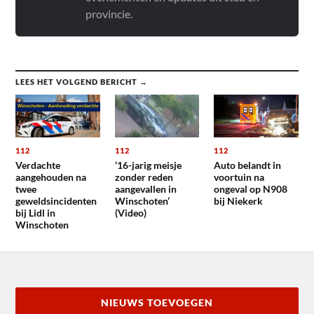
provincie.
LEES HET VOLGEND BERICHT →
112
112
112
Verdachte
’16-jarig meisje
Auto belandt in
aangehouden na
zonder reden
voortuin na
twee
aangevallen in
ongeval op N908
geweldsincidenten
Winschoten’
bij Niekerk
bij Lidl in
(Video)
Winschoten
NIEUWS TOEVOEGEN