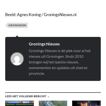
Beeld: Agnes Koning / GroningsNieuws.nl
GRONINGEN
Gronings Nieuws
Gronings Nieuws is dé plek voor al het
nieuws uit Groningen. Sinds 2010
brengen wij het laatste nieuws,
evenementen en updates uit stad en
provincie.
LEES HET VOLGEND BERICHT →