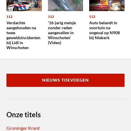
112
112
112
Verdachte
’16-jarig meisje
Auto belandt in
aangehouden na
zonder reden
voortuin na
twee
aangevallen in
ongeval op N908
geweldsincidenten
Winschoten’
bij Niekerk
bij Lidl in
(Video)
Winschoten
NIEUWS TOEVOEGEN
Onze titels
Groninger Krant