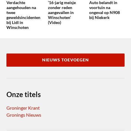
Verdachte
’16-jarig meisje
Auto belandt in
aangehouden na
zonder reden
voortuin na
twee
aangevallen in
ongeval op N908
geweldsincidenten
Winschoten’
bij Niekerk
bij Lidl in
(Video)
Winschoten
NIEUWS TOEVOEGEN
Onze titels
Groninger Krant
Gronings Nieuws