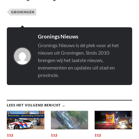
GRONINGEN
Gronings Nieuws
Gronings Nieuws is dé plek voor al het
nieuws uit Groningen. Sinds 2010
brengen wij het laatste nieuws,
evenementen en updates uit stad en
provincie.
LEES HET VOLGEND BERICHT →
112
112
112