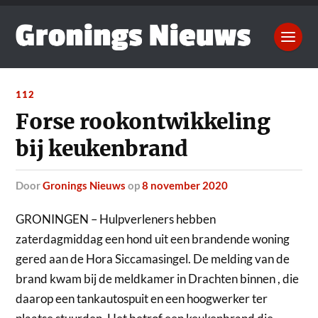
112
Forse rookontwikkeling
bij keukenbrand
door
Gronings Nieuws
op
8 november 2020
GRONINGEN – Hulpverleners hebben
zaterdagmiddag een hond uit een brandende woning
gered aan de Hora Siccamasingel.
De melding van de
brand kwam bij de meldkamer in Drachten binnen , die
daarop een tankautospuit en een hoogwerker ter