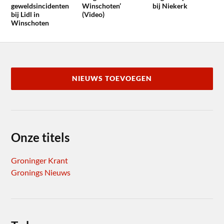
geweldsincidenten
Winschoten’
bij Niekerk
bij Lidl in
(Video)
Winschoten
NIEUWS TOEVOEGEN
Onze titels
Groninger Krant
Gronings Nieuws