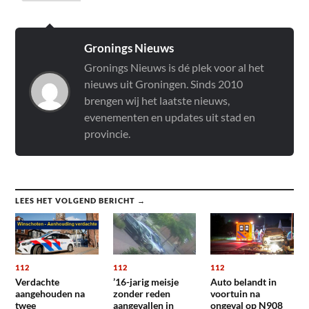
Gronings Nieuws
Gronings Nieuws is dé plek voor al het
nieuws uit Groningen. Sinds 2010
brengen wij het laatste nieuws,
evenementen en updates uit stad en
provincie.
LEES HET VOLGEND BERICHT →
112
112
112
Verdachte
’16-jarig meisje
Auto belandt in
aangehouden na
zonder reden
voortuin na
twee
aangevallen in
ongeval op N908