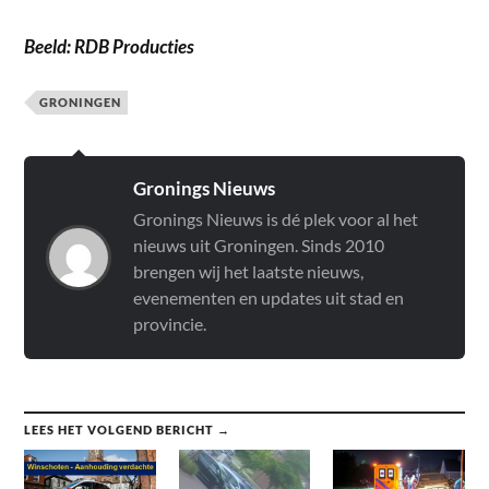
Beeld: RDB Producties
GRONINGEN
Gronings Nieuws
Gronings Nieuws is dé plek voor al het
nieuws uit Groningen. Sinds 2010
brengen wij het laatste nieuws,
evenementen en updates uit stad en
provincie.
LEES HET VOLGEND BERICHT →