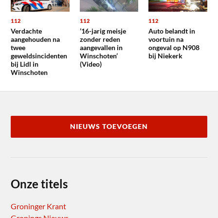
112
112
112
Verdachte
’16-jarig meisje
Auto belandt in
aangehouden na
zonder reden
voortuin na
twee
aangevallen in
ongeval op N908
geweldsincidenten
Winschoten’
bij Niekerk
bij Lidl in
(Video)
Winschoten
NIEUWS TOEVOEGEN
Onze titels
Groninger Krant
Gronings Nieuws