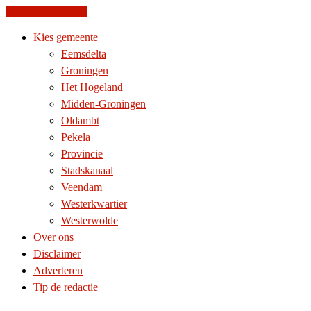
Ga naar de inhoud
Kies gemeente
Eemsdelta
Groningen
Het Hogeland
Midden-Groningen
Oldambt
Pekela
Provincie
Stadskanaal
Veendam
Westerkwartier
Westerwolde
Over ons
Disclaimer
Adverteren
Tip de redactie