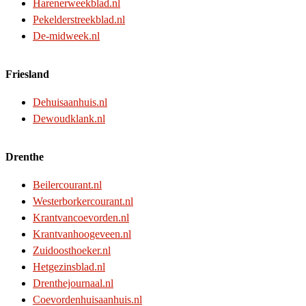
Harenerweekblad.nl
Pekelderstreekblad.nl
De-midweek.nl
Friesland
Dehuisaanhuis.nl
Dewoudklank.nl
Drenthe
Beilercourant.nl
Westerborkercourant.nl
Krantvancoevorden.nl
Krantvanhoogeveen.nl
Zuidoosthoeker.nl
Hetgezinsblad.nl
Drenthejournaal.nl
Coevordenhuisaanhuis.nl