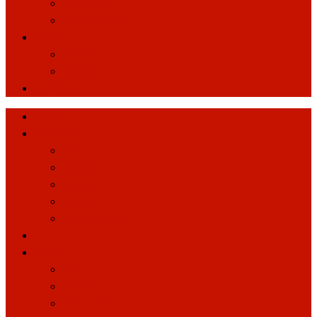
Verzorging
Ontspanning
Eropuit
Reizen
Uitgaan
Zakelijk
Nieuws
Algemeen
Auto
(Huis)dier
Lifestyle
Innovatie
Duurzaamheid
112
Wonen
Tuin
Interieur
Verbouwen