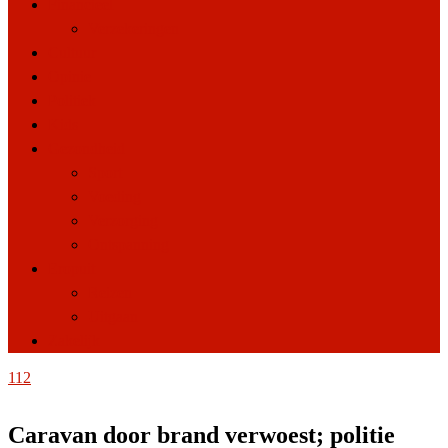
Financieel
Verzekeringen
Cultuur
Opinie
Politiek
Kids
Gezondheid
Sport
Voeding
Verzorging
Ontspanning
Eropuit
Reizen
Uitgaan
Zakelijk
112
Caravan door brand verwoest; politie