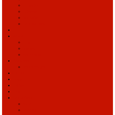
(Huis)dier
Lifestyle
Innovatie
Duurzaamheid
112
Wonen
Tuin
Interieur
Verbouwen
Financieel
Verzekeringen
Cultuur
Opinie
Politiek
Kids
Gezondheid
Sport
Voeding