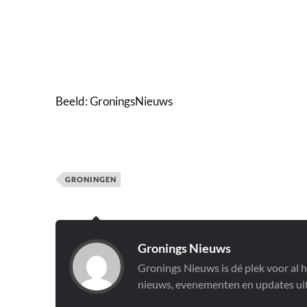
Beeld: GroningsNieuws
GRONINGEN
Gronings Nieuws
Gronings Nieuws is dé plek voor al 
nieuws, evenementen en updates uit 