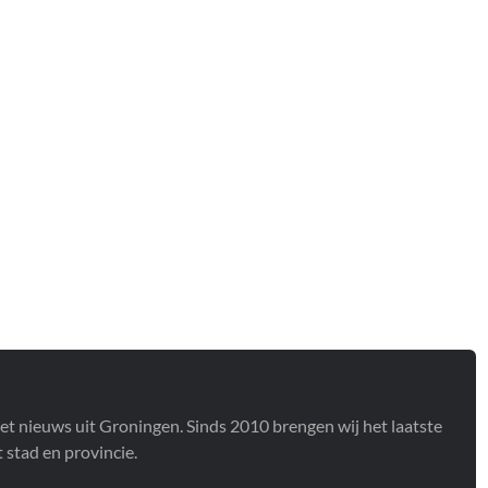
het nieuws uit Groningen. Sinds 2010 brengen wij het laatste
stad en provincie.