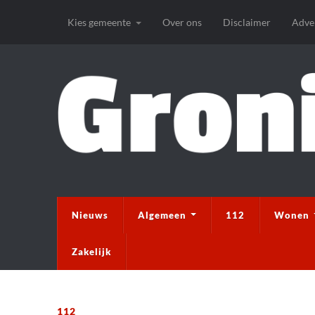
Kies gemeente
Over ons
Disclaimer
Adve
Nieuws
Algemeen
112
Wonen
Zakelijk
112