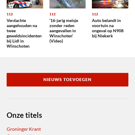
112
112
112
Verdachte
’16-jarig meisje
Auto belandt in
aangehouden na
zonder reden
voortuin na
twee
aangevallen in
ongeval op N908
geweldsincidenten
Winschoten’
bij Niekerk
bij Lidl in
(Video)
Winschoten
NIEUWS TOEVOEGEN
Onze titels
Groninger Krant