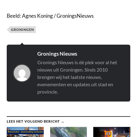
Beeld: Agnes Koning / GroningsNieuws
GRONINGEN
Gronings Nieuws
Gronings Nieuws is dé plek voor al het
nieuws uit Groningen. Sinds 2010
brengen wij het laatste nieuws,
evenementen en updates uit stad en
provincie.
LEES HET VOLGEND BERICHT →