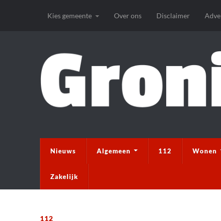
Kies gemeente
Over ons
Disclaimer
Adve
Nieuws
Algemeen
112
Wonen
Zakelijk
112