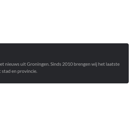
het nieuws uit Groningen. Sinds 2010 brengen wij het laatste
stad en provincie.