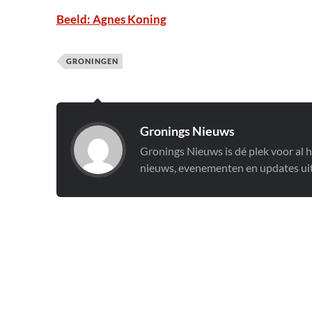
Beeld: Agnes Koning
GRONINGEN
Gronings Nieuws
Gronings Nieuws is dé plek voor al 
nieuws, evenementen en updates uit 