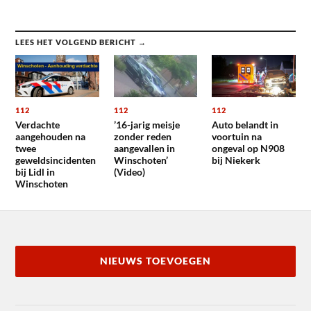
LEES HET VOLGEND BERICHT →
112
112
112
Verdachte
’16-jarig meisje
Auto belandt in
aangehouden na
zonder reden
voortuin na
twee
aangevallen in
ongeval op N908
geweldsincidenten
Winschoten’
bij Niekerk
bij Lidl in
(Video)
Winschoten
NIEUWS TOEVOEGEN