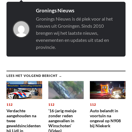
Gronings Nieuws
Gronings Nieuws is dé plek voor al het
nieuws uit Groningen. Sinds 2010
brengen wij het laatste nieuws,
evenementen en updates uit stad en
provincie.
LEES HET VOLGEND BERICHT →
112
112
112
Verdachte
’16-jarig meisje
Auto belandt in
aangehouden na
zonder reden
voortuin na
twee
aangevallen in
ongeval op N908
geweldsincidenten
Winschoten’
bij Niekerk
bij Lidl in
(Video)