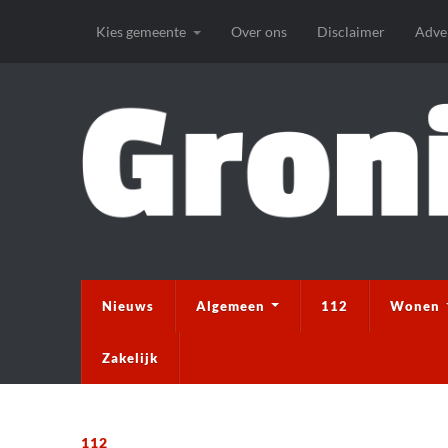
Kies gemeente
Over ons
Disclaimer
Adve
Nieuws
Algemeen
112
Wonen
Zakelijk
112