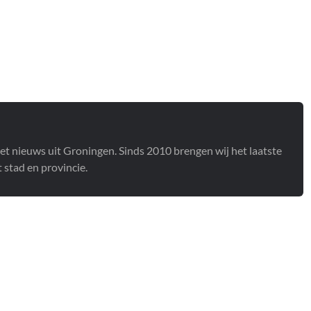
het nieuws uit Groningen. Sinds 2010 brengen wij het laatste
stad en provincie.