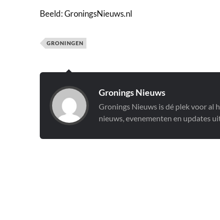
Beeld: GroningsNieuws.nl
GRONINGEN
Gronings Nieuws
Gronings Nieuws is dé plek voor al 
nieuws, evenementen en updates uit 