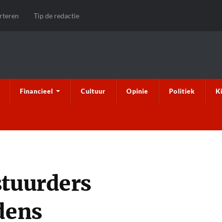
rteren
Tip de redactie
Financieel
Cultuur
Opinie
Politiek
K
stuurders
dens