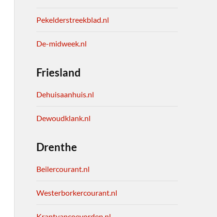
Pekelderstreekblad.nl
De-midweek.nl
Friesland
Dehuisaanhuis.nl
Dewoudklank.nl
Drenthe
Beilercourant.nl
Westerborkercourant.nl
Krantvancoevorden.nl