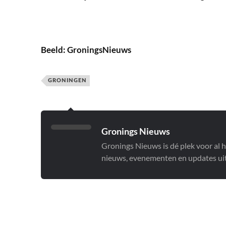
Beeld: GroningsNieuws
GRONINGEN
Gronings Nieuws
Gronings Nieuws is dé plek voor al 
nieuws, evenementen en updates uit 