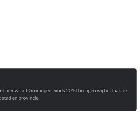
het nieuws uit Groningen. Sinds 2010 brengen wij het laatste
stad en provincie.