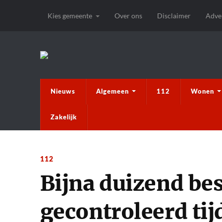
Kies gemeente
Over ons
Disclaimer
Adve
Nieuws
Algemeen
112
Wonen
Zakelijk
112
Bijna duizend be
gecontroleerd tij