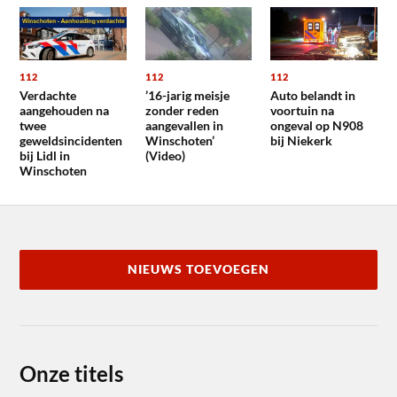
112
112
112
Verdachte
’16-jarig meisje
Auto belandt in
aangehouden na
zonder reden
voortuin na
twee
aangevallen in
ongeval op N908
geweldsincidenten
Winschoten’
bij Niekerk
bij Lidl in
(Video)
Winschoten
NIEUWS TOEVOEGEN
Onze titels