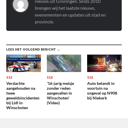
nieuws uit Groningen. Sinds 2010
brengen wij het laatste nieuws,
evenementen en updates uit stad en
provincie.
LEES HET VOLGEND BERICHT →
112
112
112
Verdachte
’16-jarig meisje
Auto belandt in
aangehouden na
zonder reden
voortuin na
twee
aangevallen in
ongeval op N908
geweldsincidenten
Winschoten’
bij Niekerk
bij Lidl in
(Video)
Winschoten