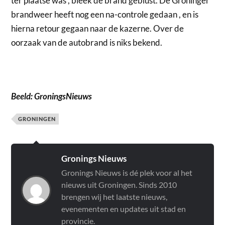
ter plaatse was , bleek de brand geblust. De Groninger
brandweer heeft nog een na-controle gedaan , en is
hierna retour gegaan naar de kazerne. Over de
oorzaak van de autobrand is niks bekend.
Beeld: GroningsNieuws
GRONINGEN
Gronings Nieuws
Gronings Nieuws is dé plek voor al het
nieuws uit Groningen. Sinds 2010
brengen wij het laatste nieuws,
evenementen en updates uit stad en
provincie.