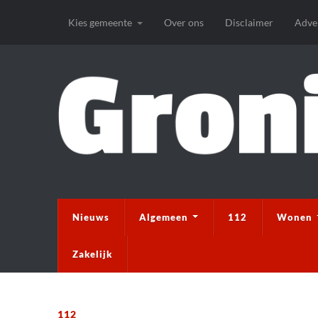
Kies gemeente
Over ons
Disclaimer
Adve
Nieuws
Algemeen
112
Wonen
Zakelijk
112