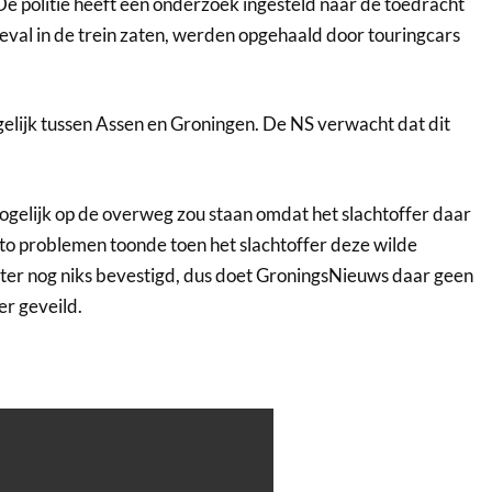
De politie heeft een onderzoek ingesteld naar de toedracht
ngeval in de trein zaten, werden opgehaald door touringcars
elijk tussen Assen en Groningen. De NS verwacht dat dit
gelijk op de overweg zou staan omdat het slachtoffer daar
uto problemen toonde toen het slachtoffer deze wilde
hter nog niks bevestigd, dus doet GroningsNieuws daar geen
r geveild.