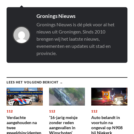
Gronings Nieuws
Gronings Nieuws is dé plek voor al het
nieuws uit Groningen. Sinds 2010
brengen wij het laatste nieuws,
evenementen en updates uit stad en
provincie.
LEES HET VOLGEND BERICHT →
112
112
112
Verdachte
’16-jarig meisje
Auto belandt in
aangehouden na
zonder reden
voortuin na
twee
aangevallen in
ongeval op N908
geweldsincidenten
Winschoten’
bij Niekerk