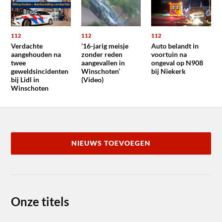
112
112
112
Verdachte
’16-jarig meisje
Auto belandt in
aangehouden na
zonder reden
voortuin na
twee
aangevallen in
ongeval op N908
geweldsincidenten
Winschoten’
bij Niekerk
bij Lidl in
(Video)
Winschoten
NIEUWS TOEVOEGEN
Onze titels