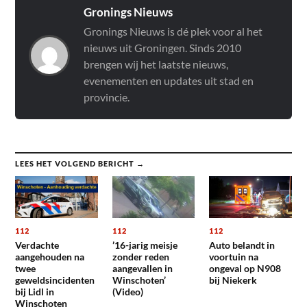
Gronings Nieuws
Gronings Nieuws is dé plek voor al het
nieuws uit Groningen. Sinds 2010
brengen wij het laatste nieuws,
evenementen en updates uit stad en
provincie.
LEES HET VOLGEND BERICHT →
112
112
112
Verdachte
’16-jarig meisje
Auto belandt in
aangehouden na
zonder reden
voortuin na
twee
aangevallen in
ongeval op N908
geweldsincidenten
Winschoten’
bij Niekerk
bij Lidl in
(Video)
Winschoten